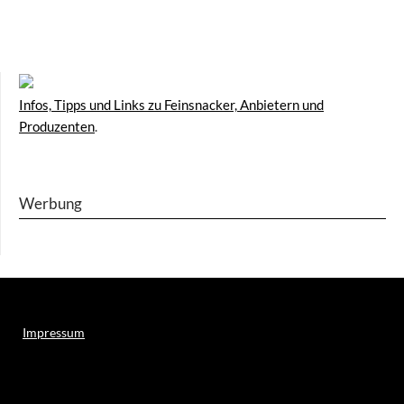
Infos, Tipps und Links zu Feinsnacker, Anbietern und
Produzenten
.
Werbung
Impressum
Weitere Online-Angebote des Verlagshauses LayerMedia: