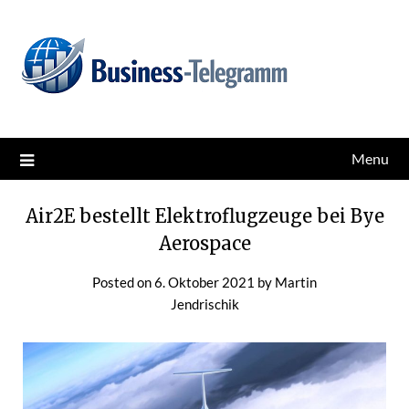
Skip
News for better business
Business-Telegramm
to
content
Menu
Air2E bestellt Elektroflugzeuge bei Bye
Aerospace
Posted on
6. Oktober 2021
by
Martin
Jendrischik