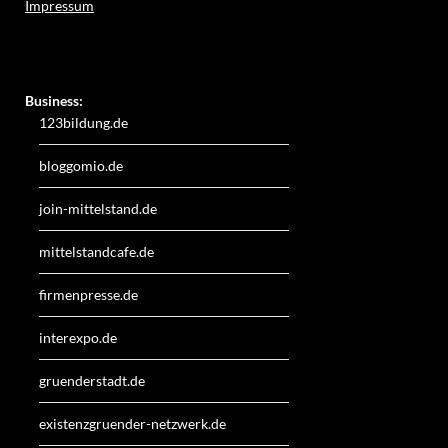
Impressum
Weitere Online-Angebote des Verlagshauses LayerMedia:
Business:
123bildung.de
bloggomio.de
join-mittelstand.de
mittelstandcafe.de
firmenpresse.de
interexpo.de
gruenderstadt.de
existenzgruender-netzwerk.de