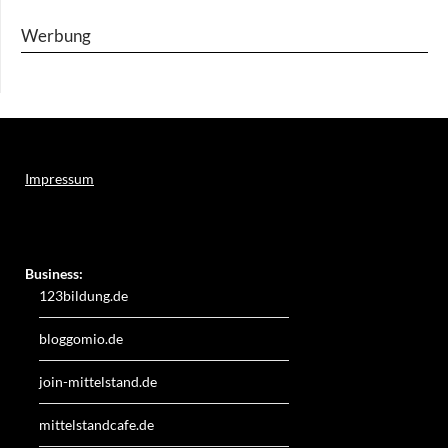
Werbung
Impressum
Weitere Online-Angebote des Verlagshauses LayerMedia:
Business:
123bildung.de
bloggomio.de
join-mittelstand.de
mittelstandcafe.de