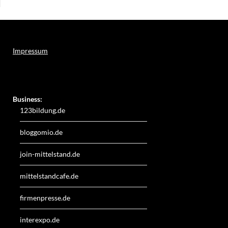
Impressum
Weitere Online-Angebote des Verlagshauses LayerMedia:
Business:
123bildung.de
bloggomio.de
join-mittelstand.de
mittelstandcafe.de
firmenpresse.de
interexpo.de