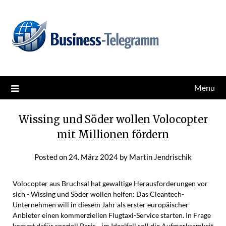
Skip
News for better business
Business-Telegramm
to
content
Menu
Wissing und Söder wollen Volocopter
mit Millionen fördern
Posted on
24. März 2024
by
Martin Jendrischik
Volocopter aus Bruchsal hat gewaltige Herausforderungen vor
sich - Wissing und Söder wollen helfen: Das Cleantech-
Unternehmen will in diesem Jahr als erster europäischer
Anbieter einen kommerziellen Flugtaxi-Service starten. In Frage
kommt dafür speziell Paris - im Idealfall soll die Aufmerksamkeit