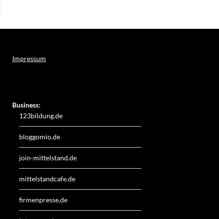
Impressum
Weitere Online-Angebote des Verlagshauses LayerMedia:
Business:
123bildung.de
bloggomio.de
join-mittelstand.de
mittelstandcafe.de
firmenpresse.de