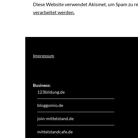
Diese Website verwendet Akismet, um Spam zu r
verarbeitet werden.
Impressum
Weitere Online-Angebote des Verlagshauses LayerMedia:
Business:
123bildung.de
bloggomio.de
join-mittelstand.de
mittelstandcafe.de