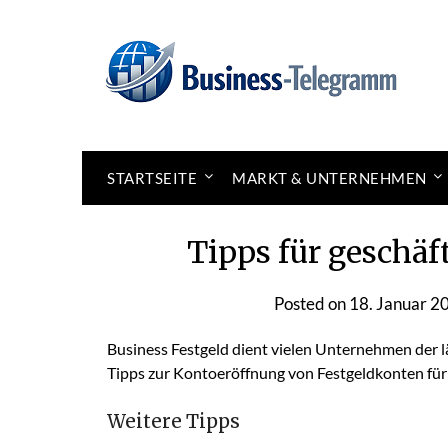
Skip
to
News for better business
Business-Telegramm
content
STARTSEITE
MARKT & UNTERNEHMEN
Tipps für geschäf
Posted on
18. Januar 2
Business Festgeld dient vielen Unternehmen der lä
Tipps zur Kontoeröffnung von Festgeldkonten für
Weitere Tipps