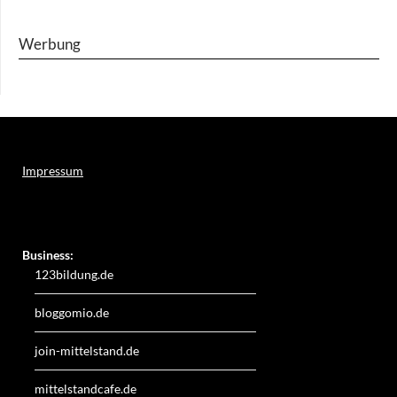
Werbung
Impressum
Weitere Online-Angebote des Verlagshauses LayerMedia:
Business:
123bildung.de
bloggomio.de
join-mittelstand.de
mittelstandcafe.de