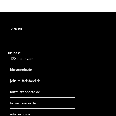
Impressum
Weitere Online-Angebote des Verlagshauses LayerMedia:
Business:
123bildung.de
bloggomio.de
join-mittelstand.de
mittelstandcafe.de
firmenpresse.de
interexpo.de