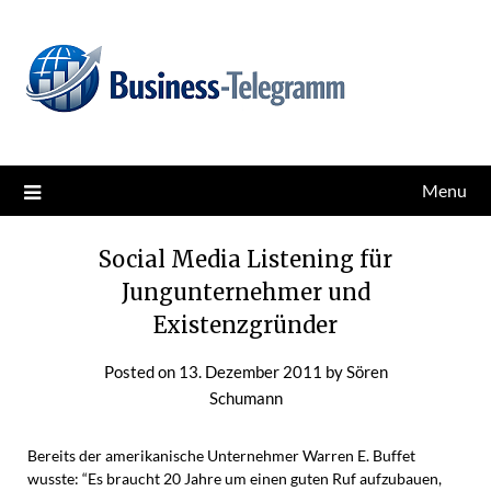
Skip
News for better business
Business-Telegramm
to
content
Menu
Social Media Listening für
Jungunternehmer und
Existenzgründer
Posted on
13. Dezember 2011
by
Sören
Schumann
Bereits der amerikanische Unternehmer Warren E. Buffet
wusste: “Es braucht 20 Jahre um einen guten Ruf aufzubauen,