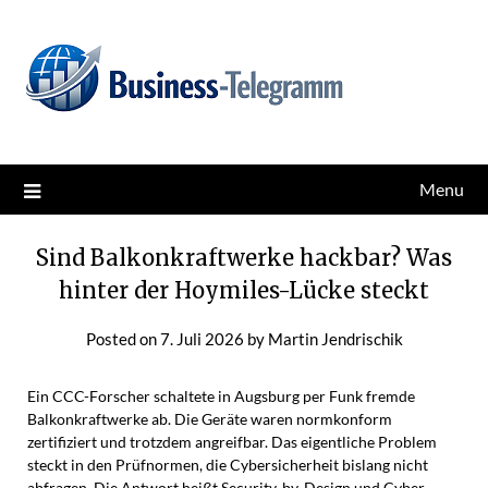
Skip
News for better business
Business-Telegramm
to
content
Menu
Sind Balkonkraftwerke hackbar? Was
hinter der Hoymiles-Lücke steckt
Posted on
7. Juli 2026
by
Martin Jendrischik
Ein CCC-Forscher schaltete in Augsburg per Funk fremde
Balkonkraftwerke ab. Die Geräte waren normkonform
zertifiziert und trotzdem angreifbar. Das eigentliche Problem
steckt in den Prüfnormen, die Cybersicherheit bislang nicht
abfragen. Die Antwort heißt Security-by-Design und Cyber