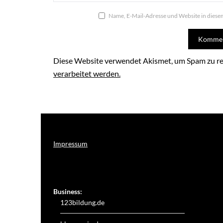
Name, E-Mail-Adresse und Website in dies
Diese Website verwendet Akismet, um Spam zu r
verarbeitet werden.
Impressum
Weitere Online-Angebote des Verlagshauses LayerMedia:
Business:
123bildung.de