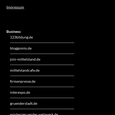
Impressum
Weitere Online-Angebote des Verlagshauses LayerMedia:
Business:
123bildung.de
bloggomio.de
join-mittelstand.de
mittelstandcafe.de
firmenpresse.de
interexpo.de
gruenderstadt.de
existenzgruender-netzwerk.de