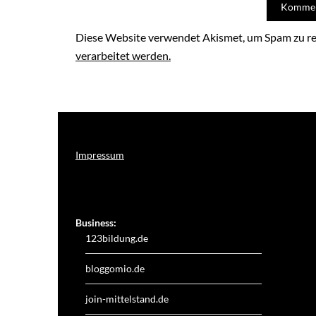
Diese Website verwendet Akismet, um Spam zu r
verarbeitet werden.
Impressum
Weitere Online-Angebote des Verlagshauses LayerMedia:
Business:
123bildung.de
bloggomio.de
join-mittelstand.de