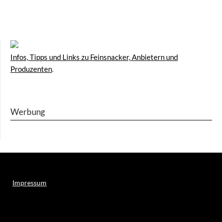
Infos, Tipps und Links zu Feinsnacker, Anbietern und
Produzenten
.
Werbung
Impressum
Weitere Online-Angebote des Verlagshauses LayerMedia: