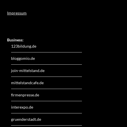
Impressum
Weitere Online-Angebote des Verlagshauses LayerMedia:
Business:
123bildung.de
bloggomio.de
join-mittelstand.de
mittelstandcafe.de
firmenpresse.de
interexpo.de
gruenderstadt.de