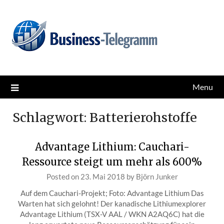
Skip
News for better business
Business-Telegramm
to
content
Menu
Schlagwort:
Batterierohstoffe
Advantage Lithium: Cauchari-
Ressource steigt um mehr als 600%
Posted on
23. Mai 2018
by
Björn Junker
Auf dem Cauchari-Projekt; Foto: Advantage Lithium Das
Warten hat sich gelohnt! Der kanadische Lithiumexplorer
Advantage Lithium (TSX-V AAL / WKN A2AQ6C) hat die