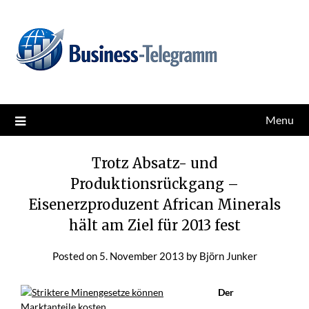
Skip
News for better business
Business-Telegramm
to
content
Menu
Trotz Absatz- und
Produktionsrückgang –
Eisenerzproduzent African Minerals
hält am Ziel für 2013 fest
Posted on
5. November 2013
by
Björn Junker
Der