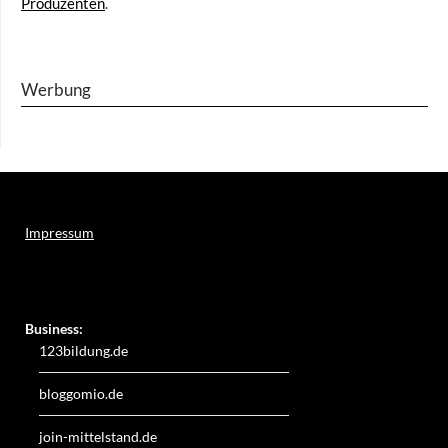
Produzenten
.
Werbung
Impressum
Weitere Online-Angebote des Verlagshauses LayerMedia:
Business:
123bildung.de
bloggomio.de
join-mittelstand.de