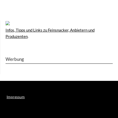
Infos, Tipps und Links zu Feinsnacker, Anbietern und
Produzenten
.
Werbung
Impressum
Weitere Online-Angebote des Verlagshauses LayerMedia: