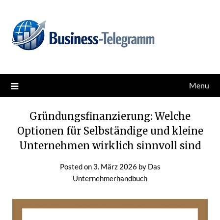
Skip
News for better business
Business-Telegramm
to
content
Menu
Gründungsfinanzierung: Welche
Optionen für Selbständige und kleine
Unternehmen wirklich sinnvoll sind
Posted on
3. März 2026
by
Das
Unternehmerhandbuch