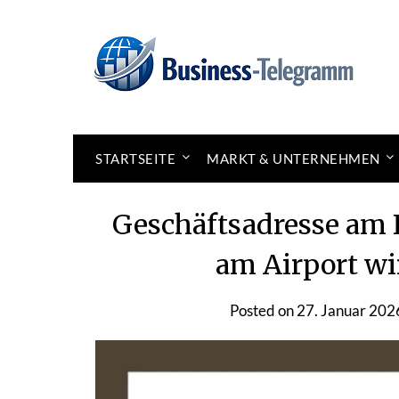
Skip
to
News for better business
Business-Telegramm
content
STARTSEITE
MARKT & UNTERNEHMEN
Geschäftsadresse am 
am Airport wi
Posted on
27. Januar 202