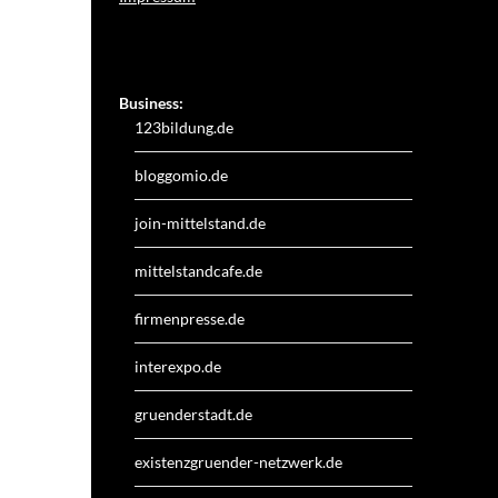
Weitere Online-Angebote des Verlagshauses LayerMedia:
Business:
123bildung.de
bloggomio.de
join-mittelstand.de
mittelstandcafe.de
firmenpresse.de
interexpo.de
gruenderstadt.de
existenzgruender-netzwerk.de