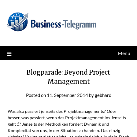
Skip
News for better business
Business-Telegramm
to
content
Menu
Blogparade: Beyond Project
Management
Posted on
11. September 2014
by
gebhard
Was also passiert jenseits des Projektmanagements? Oder
besser, was passiert, wenn das Projektmanagement ins Jenseits
geht ;)? Jenseits der Methodiken fordert Dynamik und
Komplexität von uns, in der Situation zu handeln. Das einzig
richtige Werkzeug gibt es nicht - soweit sind sich alle einig. Doch