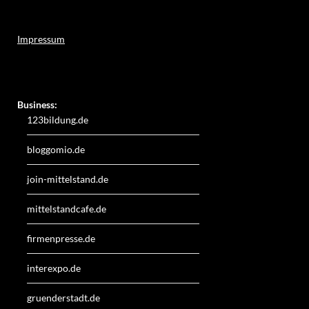
Impressum
Weitere Online-Angebote des Verlagshauses LayerMedia:
Business:
123bildung.de
bloggomio.de
join-mittelstand.de
mittelstandcafe.de
firmenpresse.de
interexpo.de
gruenderstadt.de