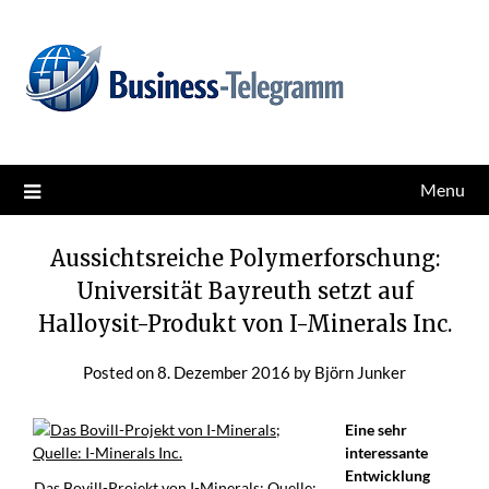
Skip
News for better business
Business-Telegramm
to
content
Menu
Aussichtsreiche Polymerforschung:
Universität Bayreuth setzt auf
Halloysit-Produkt von I-Minerals Inc.
Posted on
8. Dezember 2016
by
Björn Junker
Eine sehr
interessante
Entwicklung
Das Bovill-Projekt von I-Minerals; Quelle: